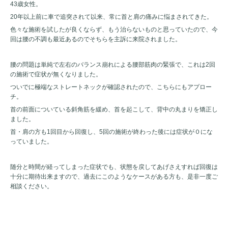
43歳女性。
20年以上前に車で追突されて以来、常に首と肩の痛みに悩まされてきた。
色々な施術を試したが良くならず、もう治らないものと思っていたので、今
回は腰の不調も最近あるのでそちらを主訴に来院されました。
腰の問題は単純で左右のバランス崩れによる腰部筋肉の緊張で、これは2回
の施術で症状が無くなりました。
ついでに極端なストレートネックが確認されたので、こちらにもアプロー
チ。
首の前面についている斜角筋を緩め、首を起こして、背中の丸まりを矯正し
ました。
首・肩の方も1回目から回復し、5回の施術が終わった後には症状が０にな
っていました。
随分と時間が経ってしまった症状でも、状態を戻してあげさえすれば回復は
十分に期待出来ますので、過去にこのようなケースがある方も、是非一度ご
相談ください。